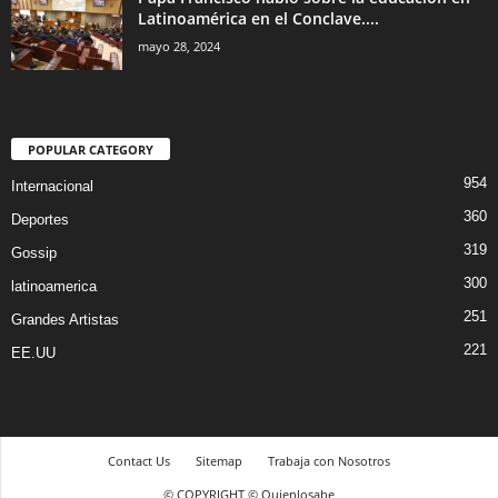
Latinoamérica en el Conclave....
mayo 28, 2024
POPULAR CATEGORY
954
Internacional
360
Deportes
319
Gossip
300
latinoamerica
251
Grandes Artistas
221
EE.UU
Contact Us
Sitemap
Trabaja con Nosotros
© COPYRIGHT © Quienlosabe