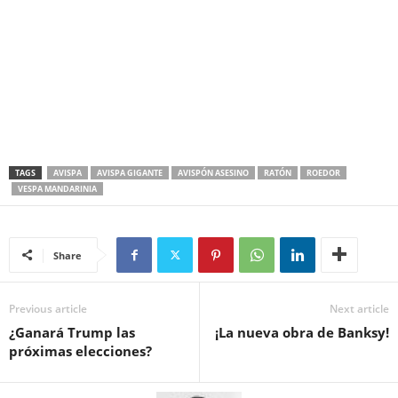
TAGS
AVISPA
AVISPA GIGANTE
AVISPÓN ASESINO
RATÓN
ROEDOR
VESPA MANDARINIA
Share
Previous article
Next article
¿Ganará Trump las
¡La nueva obra de Banksy!
próximas elecciones?