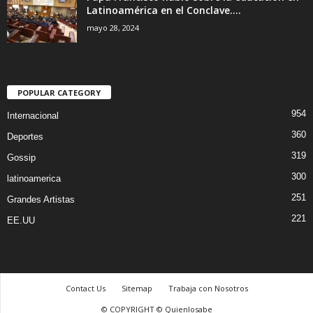
Latinoamérica en el Conclave....
mayo 28, 2024
POPULAR CATEGORY
954
Internacional
360
Deportes
319
Gossip
300
latinoamerica
251
Grandes Artistas
221
EE.UU
Contact Us
Sitemap
Trabaja con Nosotros
© COPYRIGHT © Quienlosabe