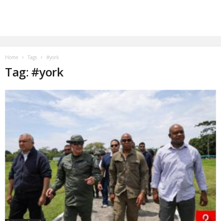
Home
Tags
#york
Tag: #york