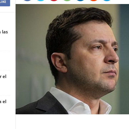
LIKE
 las
r el
 el