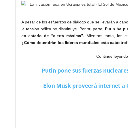
A pesar de los esfuerzos de diálogo que se llevarán a cabo 
la tensión bélica no disminuye. Por su parte,
Putin ha pu
en estado de
“alerta máxima”.
Mientras tanto, los 
¿Cómo detendrán los líderes mundiales esta catástro
Continúe leyendo
Putin pone sus fuerzas nucleare
Elon Musk proveerá internet a U
Ucrania y Rusia mantendrán abierto el diálogo en Bielorrus