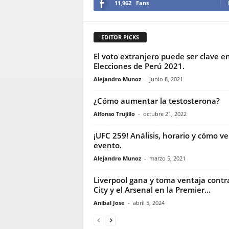
11,962
Fans
EDITOR PICKS
El voto extranjero puede ser clave en
Elecciones de Perú 2021.
Alejandro Munoz
-
junio 8, 2021
¿Cómo aumentar la testosterona?
Alfonso Trujillo
-
octubre 21, 2022
¡UFC 259! Análisis, horario y cómo ve
evento.
Alejandro Munoz
-
marzo 5, 2021
Liverpool gana y toma ventaja contra
City y el Arsenal en la Premier...
Anibal Jose
-
abril 5, 2024