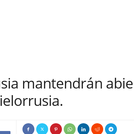
usia mantendrán abier
ielorrusia.