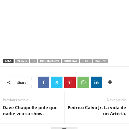
TAGS
#COVID
19
INFORMACIÓN
MODERNA
PFIZER
VACUNA
Share
Previous article
Next article
Dave Chappelle pide que
Pedrito Calvo Jr. La vida de
nadie vea su show.
un Artista.