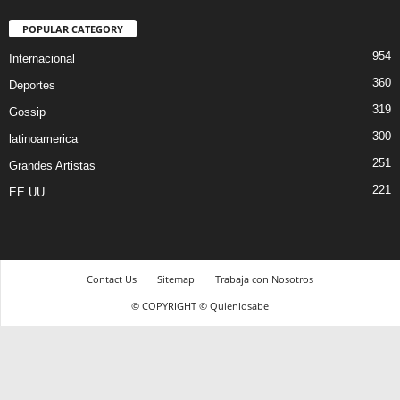
POPULAR CATEGORY
954
Internacional
360
Deportes
319
Gossip
300
latinoamerica
251
Grandes Artistas
221
EE.UU
Contact Us
Sitemap
Trabaja con Nosotros
© COPYRIGHT © Quienlosabe