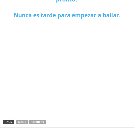
Nunca es tarde para empezar a bailar.
Adele cancela su tour a causa del covid 19.
TAGS
ADELE
COVID-19