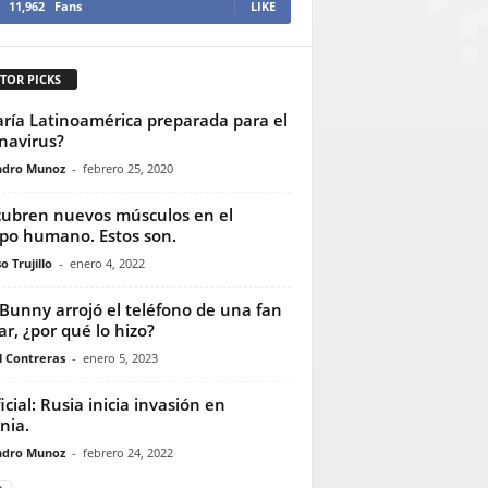
11,962
Fans
LIKE
TOR PICKS
aría Latinoamérica preparada para el
navirus?
ndro Munoz
-
febrero 25, 2020
ubren nuevos músculos en el
po humano. Estos son.
o Trujillo
-
enero 4, 2022
Bunny arrojó el teléfono de una fan
ar, ¿por qué lo hizo?
l Contreras
-
enero 5, 2023
icial: Rusia inicia invasión en
nia.
ndro Munoz
-
febrero 24, 2022