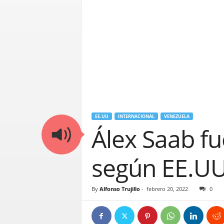
EE.UU
INTERNACIONAL
VENEZUELA
Álex Saab fu
según EE.UU
By
Alfonso Trujillo
-
febrero 20, 2022
0