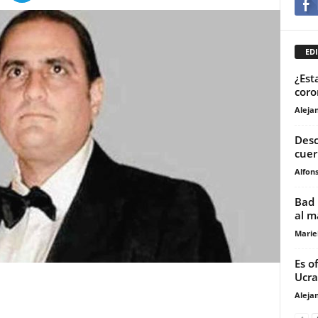
EDI
¿Est
coro
Aleja
Desc
cuer
Alfons
Bad 
al m
Marie
Es of
Ucra
Aleja