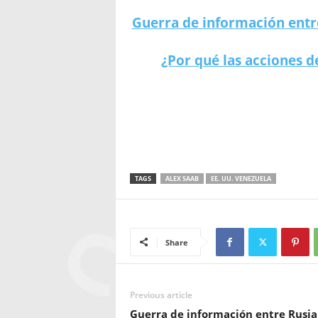
Guerra de información entre
¿Por qué las acciones 
Álex Saab fue doble agente para la DEA,
TAGS
ALEX SAAB
EE. UU. VENEZUELA
Share
Previous article
Guerra de información entre Rusia