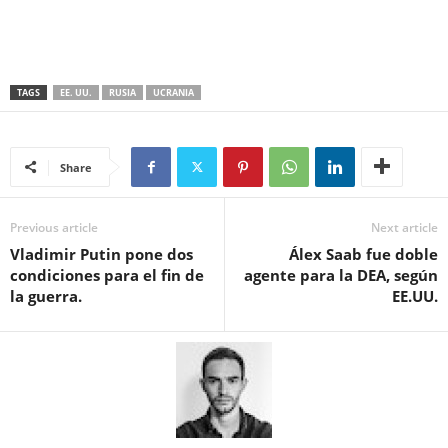
TAGS
EE. UU.
RUSIA
UCRANIA
Share
Previous article
Next article
Vladimir Putin pone dos
Álex Saab fue doble
condiciones para el fin de
agente para la DEA, según
la guerra.
EE.UU.