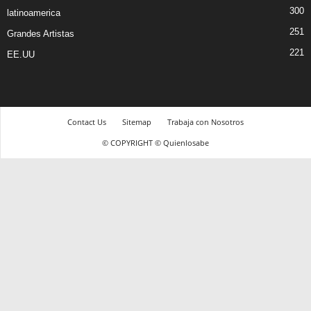
300
latinoamerica
251
Grandes Artistas
221
EE.UU
Contact Us
Sitemap
Trabaja con Nosotros
© COPYRIGHT © Quienlosabe