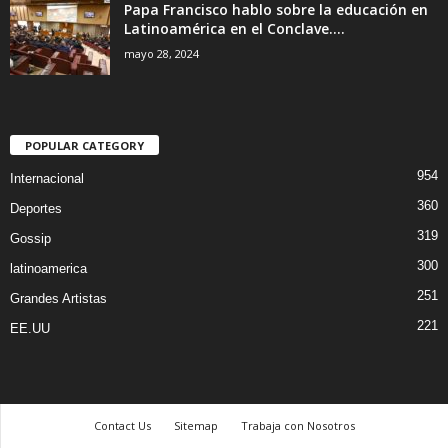
Papa Francisco hablo sobre la educación en
Latinoamérica en el Conclave....
mayo 28, 2024
POPULAR CATEGORY
954
Internacional
360
Deportes
319
Gossip
300
latinoamerica
251
Grandes Artistas
221
EE.UU
Contact Us
Sitemap
Trabaja con Nosotros