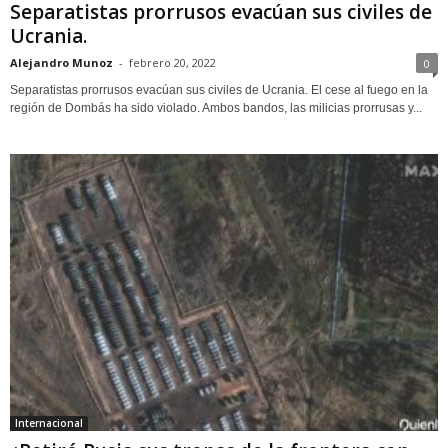
Separatistas prorrusos evacúan sus civiles de
Ucrania.
Alejandro Munoz
-
febrero 20, 2022
0
Separatistas prorrusos evacúan sus civiles de Ucrania. El cese al fuego en la
región de Dombás ha sido violado. Ambos bandos, las milicias prorrusas y...
Internacional