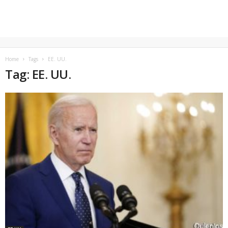
Home
Tags
EE. UU.
Tag: EE. UU.