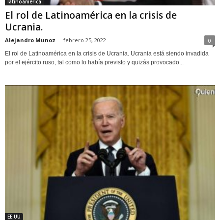
latinoamerica
El rol de Latinoamérica en la crisis de
Ucrania.
Alejandro Munoz
-
febrero 25, 2022
0
El rol de Latinoamérica en la crisis de Ucrania. Ucrania está siendo invadida
por el ejército ruso, tal como lo había previsto y quizás provocado...
EE.UU