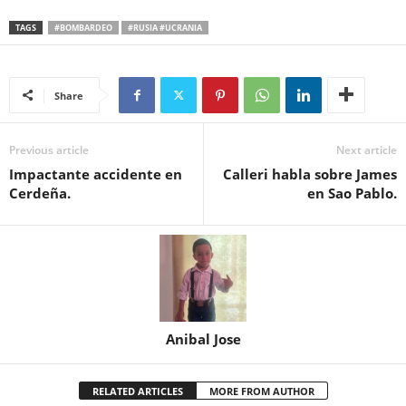
TAGS
#BOMBARDEO
#RUSIA #UCRANIA
Share
Previous article
Next article
Impactante accidente en
Calleri habla sobre James
Cerdeña.
en Sao Pablo.
Anibal Jose
RELATED ARTICLES
MORE FROM AUTHOR