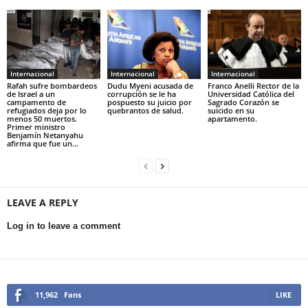
Internacional
Internacional
Internacional
Rafah sufre bombardeos
Dudu Myeni acusada de
Franco Anelli Rector de la
de Israel a un
corrupción se le ha
Universidad Católica del
campamento de
pospuesto su juicio por
Sagrado Corazón se
refugiados deja por lo
quebrantos de salud.
suicido en su
menos 50 muertos.
apartamento.
Primer ministro
Benjamín Netanyahu
afirma que fue un...
LEAVE A REPLY
Log in to leave a comment
11,962
Fans
LIKE