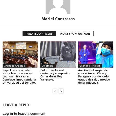
Mariel Contreras
RELATED ARTICLES
MORE FROM AUTHOR
Grandes Artistas
Colombia
Grandes Artistas
Papa Francisco hablo
Colombia llora al
Ana Gabriel suspende
sobre la educación en
cantante y compositor
conciertos en Chile y
Latinoamérica en el
Omar Geles Rey
Paraguay por delicado
Conclave. Impulsando la
Vallenato.
estado de salud motivo
Universidad del Sentido.
de la influenza.
LEAVE A REPLY
Log in to leave a comment