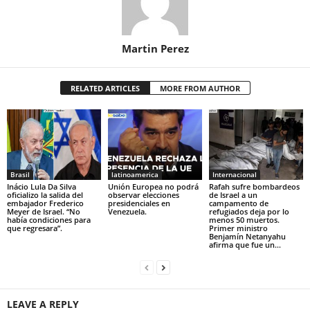
Martin Perez
RELATED ARTICLES
MORE FROM AUTHOR
Brasil
latinoamerica
Internacional
Inácio Lula Da Silva
Unión Europea no podrá
Rafah sufre bombardeos
oficializo la salida del
observar elecciones
de Israel a un
embajador Frederico
presidenciales en
campamento de
Meyer de Israel. “No
Venezuela.
refugiados deja por lo
había condiciones para
menos 50 muertos.
que regresara”.
Primer ministro
Benjamín Netanyahu
afirma que fue un...
LEAVE A REPLY