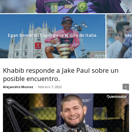
Egan Bernal (El Capo) gana el Giro de Italia.
Rac
Khabib responde a Jake Paul sobre un
posible encuentro.
Alejandro Munoz
-
febrero 7, 2022
0