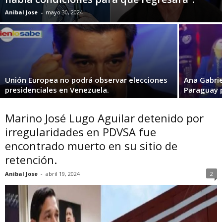
Anibal Jose
-
mayo 30, 2024
Unión Europea no podrá observar elecciones
Ana Gabrie
presidenciales en Venezuela.
Paraguay p
Marino José Lugo Aguilar detenido por
irregularidades en PDVSA fue
encontrado muerto en su sitio de
retención.
Anibal Jose
-
abril 19, 2024
2