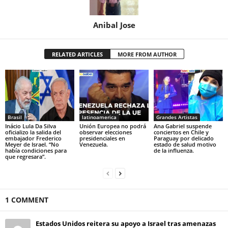
Anibal Jose
RELATED ARTICLES
MORE FROM AUTHOR
Brasil
latinoamerica
Grandes Artistas
Inácio Lula Da Silva
Unión Europea no podrá
Ana Gabriel suspende
oficializo la salida del
observar elecciones
conciertos en Chile y
embajador Frederico
presidenciales en
Paraguay por delicado
Meyer de Israel. “No
Venezuela.
estado de salud motivo
había condiciones para
de la influenza.
que regresara”.
1 COMMENT
Estados Unidos reitera su apoyo a Israel tras amenazas