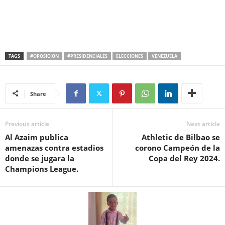
TAGS
#OPOSICION
#PRESIDENCIALES
ELECCIONES
VENEZUELA
Share
Previous article
Next article
Al Azaim publica
Athletic de Bilbao se
amenazas contra estadios
corono Campeón de la
donde se jugara la
Copa del Rey 2024.
Champions League.