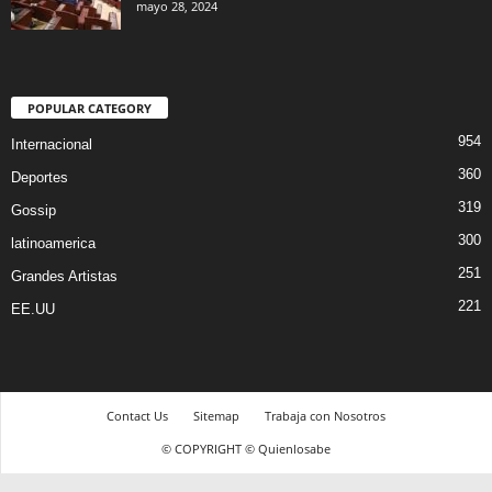
mayo 28, 2024
POPULAR CATEGORY
954
Internacional
360
Deportes
319
Gossip
300
latinoamerica
251
Grandes Artistas
221
EE.UU
Contact Us
Sitemap
Trabaja con Nosotros
© COPYRIGHT © Quienlosabe