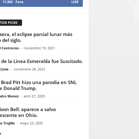
11,962
Fans
LIKE
TOR PICKS
sera, el eclipse parcial lunar más
 del siglo.
l Contreras
-
noviembre 19, 2021
 de la Linea Esmeralda fue Suscitado.
 Jose
-
noviembre 28, 2023
 Brad Pitt hizo una parodia en SNL
e Donald Trump.
ndro Munoz
-
abril 27, 2020
son Bell: aparece a salvo
escente en Ohio.
o Trujillo
-
mayo 23, 2020