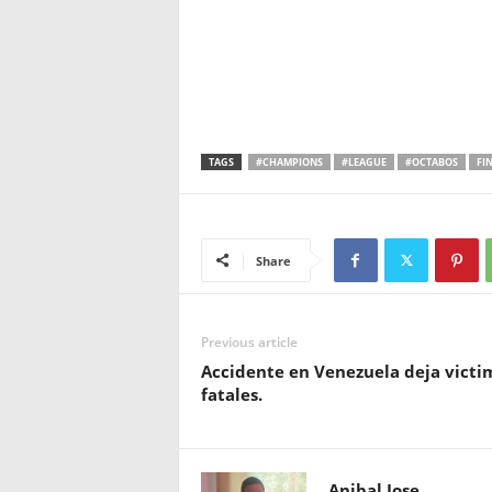
TAGS
#CHAMPIONS
#LEAGUE
#OCTABOS
FI
Share
Previous article
Accidente en Venezuela deja victi
fatales.
Anibal Jose