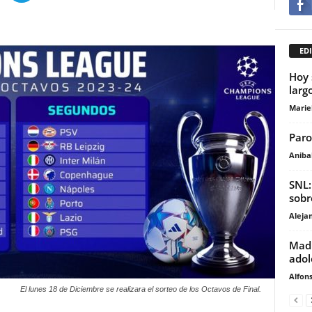
EDI
Hoy 
largo
Marie
Paro
Anibal
SNL:
sobr
Aleja
Madi
adol
Alfons
El lunes 18 de Diciembre se realizara el sorteo de los Octavos de Final.