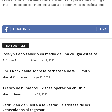
- Este artículo NO contiene spoilers. - 'Modern Family' dice adiós con un gran
final. En medio del confinamiento a causa del coronavirus, la histórica serie...
11,962
Fans
LIKE
EDITOR PICKS
Joselyn Cano falleció en medio de una cirugía estética.
Alfonso Trujillo
-
diciembre 18, 2020
Chris Rock habla sobre la cachetada de Will Smith.
Mariel Contreras
-
mayo 20, 2022
Tráfico de humanos; Exitosa operación en Ohio.
Martin Perez
-
octubre 27, 2020
Perú” Plan de Vuelta a la Patria” La tristeza de los
Venezolanos al regresar...