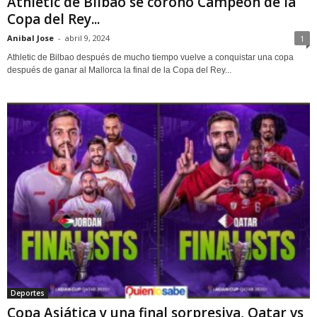
Athletic de Bilbao se corono Campeón de la
Copa del Rey...
Anibal Jose
-
abril 9, 2024
1
Athletic de Bilbao después de mucho tiempo vuelve a conquistar una copa
después de ganar al Mallorca la final de la Copa del Rey...
Deportes
Copa Asiática y una final sorpresiva, Qatar vs