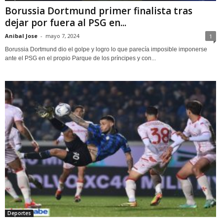
Borussia Dortmund primer finalista tras
dejar por fuera al PSG en...
Anibal Jose
-
mayo 7, 2024
1
Borussia Dortmund dio el golpe y logro lo que parecía imposible imponerse
ante el PSG en el propio Parque de los príncipes y con...
Deportes