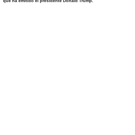
que ha emitido el presidente Donald Trump.