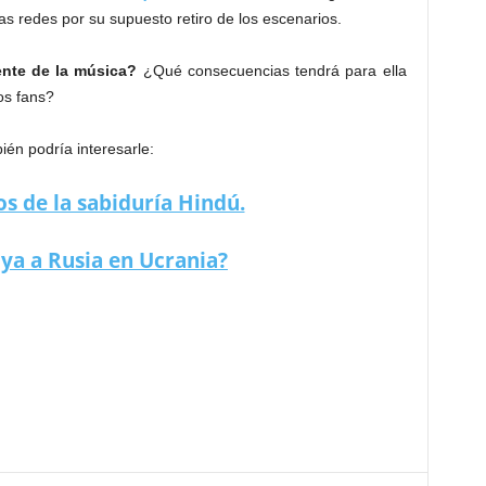
as redes por su supuesto retiro de los escenarios.
mente de la música?
¿Qué consecuencias tendrá para ella
os fans?
én podría interesarle:
os de la sabiduría Hindú.
ya a Rusia en Ucrania?
 choque con sus fans en Paraguay.