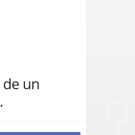
o de un
.