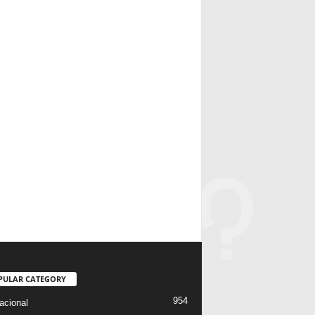
PULAR CATEGORY
954
acional