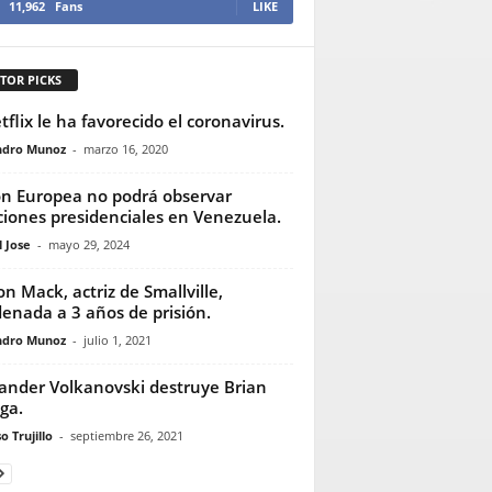
11,962
Fans
LIKE
TOR PICKS
tflix le ha favorecido el coronavirus.
ndro Munoz
-
marzo 16, 2020
n Europea no podrá observar
ciones presidenciales en Venezuela.
 Jose
-
mayo 29, 2024
son Mack, actriz de Smallville,
enada a 3 años de prisión.
ndro Munoz
-
julio 1, 2021
ander Volkanovski destruye Brian
ga.
o Trujillo
-
septiembre 26, 2021