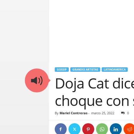
GOSSIP
GRANDES ARTISTAS
LATINOAMERICA
Doja Cat dic
choque con 
By
Mariel Contreras
-
marzo 25, 2022
0