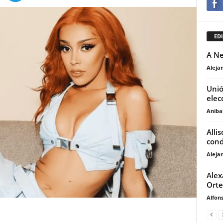
EDI
A Ne
Aleja
Unió
elec
Anibal
Alli
cond
Aleja
Alex
Orte
Alfons