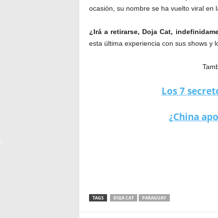
ocasión, su nombre se ha vuelto viral en l
¿Irá a retirarse, Doja Cat, indefinida
esta última experiencia con sus shows y l
Tambi
Los 7 secret
¿China apo
Doja Cat dice que renuncia, luego de un
TAGS
DOJA CAT
PARAGUAY