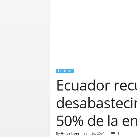
ECUADOR
Ecuador recu
desabastecim
50% de la en
By
Anibal Jose
-
abril 26, 2024
1