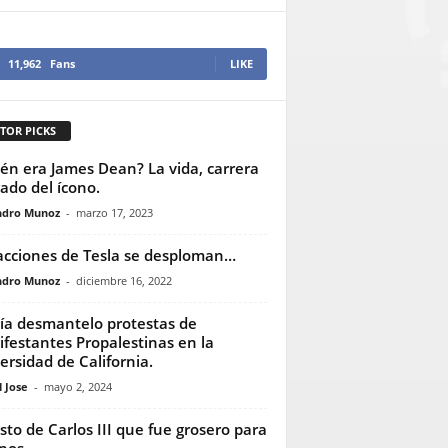
11,962
Fans
LIKE
TOR PICKS
én era James Dean? La vida, carrera
gado del ícono.
ndro Munoz
-
marzo 17, 2023
acciones de Tesla se desploman…
ndro Munoz
-
diciembre 16, 2022
cía desmantelo protestas de
festantes Propalestinas en la
ersidad de California.
 Jose
-
mayo 2, 2024
esto de Carlos III que fue grosero para
nos.