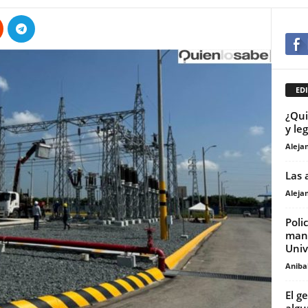
EDI
¿Qui
y le
Aleja
Las 
Aleja
Poli
mani
Univ
Anibal
El g
algu