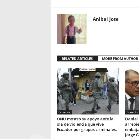
Anibal Jose
RELATED ARTICLES
MORE FROM AUTHOR
Ecuador
Ecuador
ONU mostro su apoyo ante la
Daniel 
ola de violencia que vive
arrepie
Ecuador por grupos criminales.
embaja
Jorge G