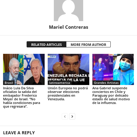
Mariel Contreras
RELATED ARTICLES
MORE FROM AUTHOR
Brasil
latinoamerica
Grandes Artistas
Inácio Lula Da Silva
Unión Europea no podrá
Ana Gabriel suspende
oficializo la salida del
observar elecciones
conciertos en Chile y
embajador Frederico
presidenciales en
Paraguay por delicado
Meyer de Israel. “No
Venezuela.
estado de salud motivo
había condiciones para
de la influenza.
que regresara”.
LEAVE A REPLY