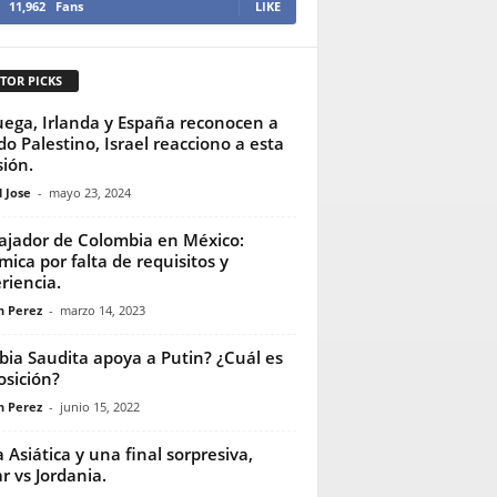
11,962
Fans
LIKE
TOR PICKS
ega, Irlanda y España reconocen a
do Palestino, Israel reacciono a esta
sión.
 Jose
-
mayo 23, 2024
jador de Colombia en México:
mica por falta de requisitos y
riencia.
n Perez
-
marzo 14, 2023
bia Saudita apoya a Putin? ¿Cuál es
osición?
n Perez
-
junio 15, 2022
 Asiática y una final sorpresiva,
r vs Jordania.