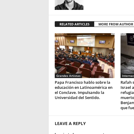
RELATED ARTICLES
MORE FROM AUTHOR
Grandes Artistas
Internac
Papa Francisco hablo sobre la
Rafah 
educación en Latinoamérica en
Israel
el Conclave. Impulsando la
refugia
Universidad del Sentido.
muerto
Benjam
que fue
LEAVE A REPLY