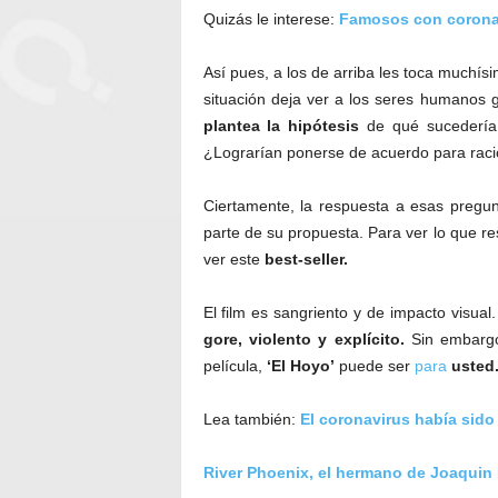
Quizás le interese:
Famosos con coronav
Así pues, a los de arriba les toca muchísi
situación deja ver a los seres humanos g
plantea la hipótesis
de qué sucedería 
¿Lograrían ponerse de acuerdo para raci
Ciertamente, la respuesta a esas pregun
parte de su propuesta. Para ver lo que res
ver este
best-seller.
El film es sangriento y de impacto visual
gore, violento y explícito.
Sin embargo,
película,
‘El Hoyo’
puede ser
para
usted
Lea también:
El coronavirus había sido
River Phoenix, el hermano de Joaquin