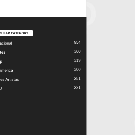
PULAR CATEGORY
954
acional
360
tes
319
p
300
oamerica
251
es Artistas
221
U