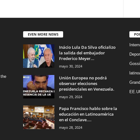
EVEN MORE NEWS
PO
Intern
Inácio Lula Da Silva oficializo
la salida del embajador
Depor
Frederico Meyer...
Gossi
mayo 30, 2024
latin
 the
Unión Europea no podrá
Grand
observar elecciones
presidenciales en Venezuela.
EE.U
mayo 29, 2024
Papa Francisco hablo sobre la
educación en Latinoamérica
en el Conclave....
mayo 28, 2024