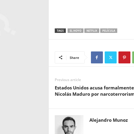
TAGS
EL HOYO
NETFLIX
PELÍCULA
Share
Previous article
Estados Unidos acusa formalmente
Nicolás Maduro por narcoterrorism
Alejandro Munoz