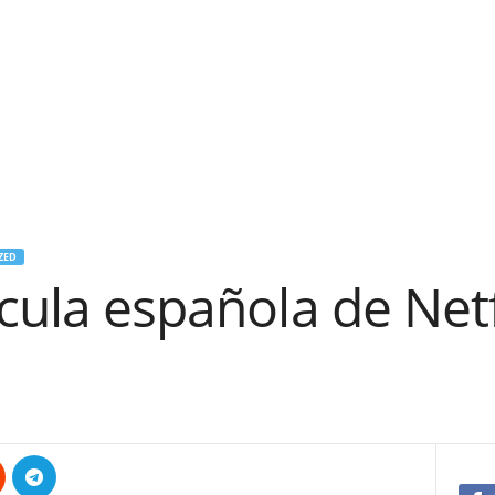
ZED
ícula española de Netf