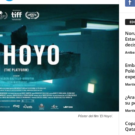
EDI
Noru
Esta
deci
Anibal
Emba
Polé
expe
Marti
¿Ara
su p
Marti
Póster del film 'El Hoyo'.
Copa
Qata