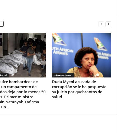
ional
Internacional
sufre bombardeos de
Dudu Myeni acusada de
 a un campamento de
corrupción se le ha pospuesto
dos deja por lo menos 50
su juicio por quebrantos de
s. Primer ministro
salud.
ín Netanyahu afirma
 un...