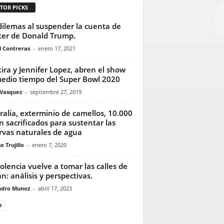
TOR PICKS
dilemas al suspender la cuenta de
ter de Donald Trump.
l Contreras
-
enero 17, 2021
ira y Jennifer Lopez, abren el show
edio tiempo del Super Bowl 2020
 Vasquez
-
septiembre 27, 2019
ralia, exterminio de camellos, 10.000
n sacrificados para sustentar las
rvas naturales de agua
o Trujillo
-
enero 7, 2020
iolencia vuelve a tomar las calles de
n: análisis y perspectivas.
ndro Munoz
-
abril 17, 2023