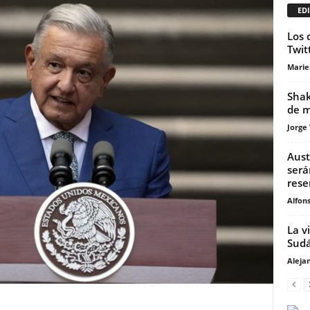
EDI
Los 
Twit
Marie
Shak
de m
Jorge
Aust
será
rese
Alfons
La v
Sudá
Aleja