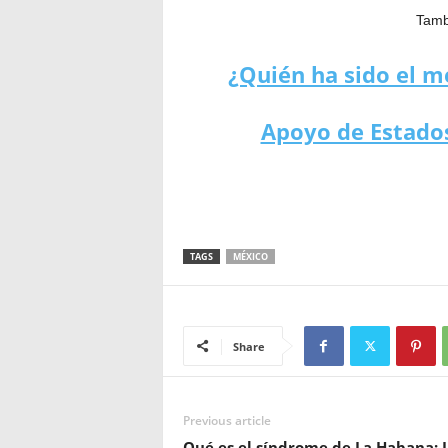
Tambi
¿Quién ha sido el me
Apoyo de Estados
TAGS
MÉXICO
Share
Previous article
Qué es el síndrome de La Habana: 