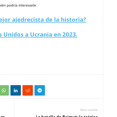
én podría interesarle:
jor ajedrecista de la historia?
 Unidos a Ucrania en 2023.
Next article
Los
La batalla de Bajmut: la trágica