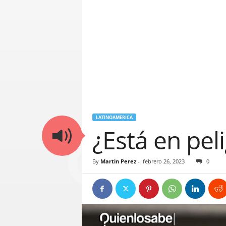
LATINOAMERICA
¿Está en pel
By
Martin Perez
-
febrero 26, 2023
0