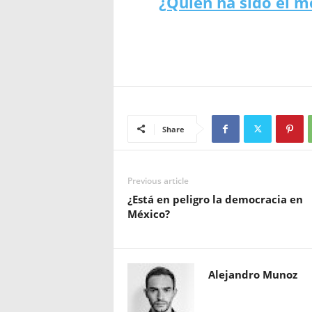
¿Quién ha sido el me
Share
Previous article
¿Está en peligro la democracia en
México?
Alejandro Munoz