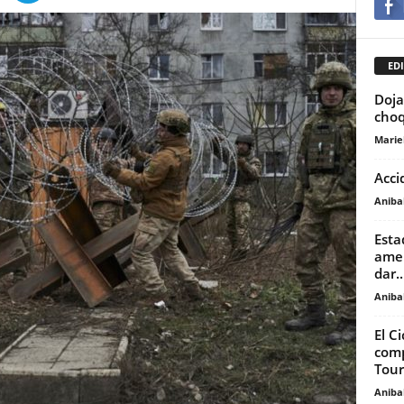
EDI
Doja
choq
Marie
Acci
Anibal
Esta
amen
dar..
Anibal
El C
comp
Tour.
Anibal