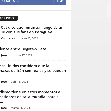
11,962
Fans
LIKE
TOR PICKS
 Cat dice que renuncia, luego de un
ue con sus fans en Paraguay.
l Contreras
-
marzo 25, 2022
dente entre Bogotá-Villeta.
 Jose
-
octubre 27, 2023
dos Unidos considera que la
azas de Irán son reales y se pueden
.
 Jose
-
abril 13, 2024
iclismo tiene en estos momentos a
etidores de talla mundial para el
..
 Jose
-
marzo 26, 2024