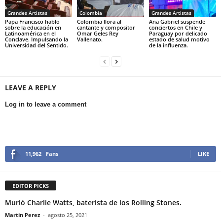
Grandes Artistas
Colombia
Grandes Artistas
Papa Francisco hablo
Colombia llora al
Ana Gabriel suspende
sobre la educación en
cantante y compositor
conciertos en Chile y
Latinoamérica en el
Omar Geles Rey
Paraguay por delicado
Conclave. Impulsando la
Vallenato.
estado de salud motivo
Universidad del Sentido.
de la influenza.
LEAVE A REPLY
Log in to leave a comment
11,962
Fans
LIKE
EDITOR PICKS
Murió Charlie Watts, baterista de los Rolling Stones.
Martin Perez
-
agosto 25, 2021