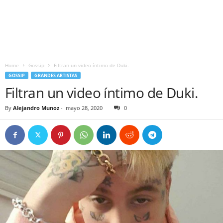
Home
Gossip
Filtran un video íntimo de Duki.
GOSSIP
GRANDES ARTISTAS
Filtran un video íntimo de Duki.
By
Alejandro Munoz
-
mayo 28, 2020
0