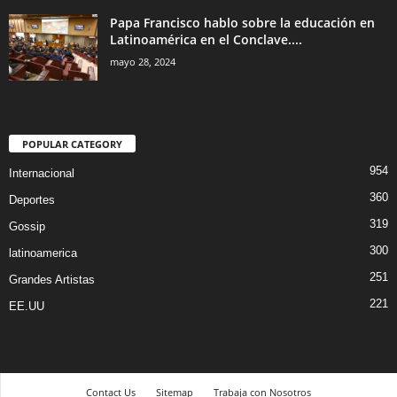
Papa Francisco hablo sobre la educación en
Latinoamérica en el Conclave....
mayo 28, 2024
POPULAR CATEGORY
954
Internacional
360
Deportes
319
Gossip
300
latinoamerica
251
Grandes Artistas
221
EE.UU
Contact Us
Sitemap
Trabaja con Nosotros