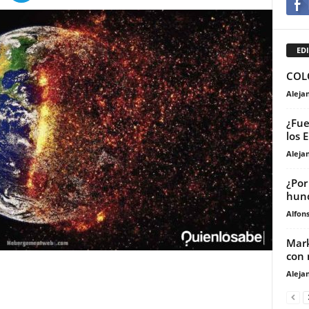
EDI
COLO
Aleja
¿Fue
los 
Aleja
¿Por
hund
Alfons
Mark
con 
Aleja