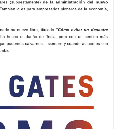
 vez más esenciales, sobre todo con
la llegada inminente
preocupación. De algún modo, para que estos servicios
neras viables y sostenibles de llevarlos a cabo.
rioridad para esta era que comienza con el final de la
lares (supuestamente)
de la administración del nuevo
También lo es para empresarios pioneros de la economía,
naza.
nado su nuevo libro, titulado
“Cómo evitar un desastre
o ha hecho el dueño de Tesla, pero con un sentido más
e que podemos salvarnos… siempre y cuando actuemos con
ambio.