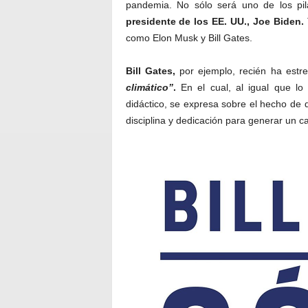
Dado que estos servicios se hacen cada
de la tecnología 5G,
el tema causado 
continúen existiendo, deberán hallarse ma
El cuidado del medio ambiente es una p
pandemia. No sólo será uno de los pi
presidente de los EE. UU., Joe Biden.
como Elon Musk y Bill Gates.
Bitcoin ame
Bill Gates,
por ejemplo, recién ha estre
climático”
.
En el cual, al igual que l
didáctico, se expresa sobre el hecho d
disciplina y dedicación para generar un c