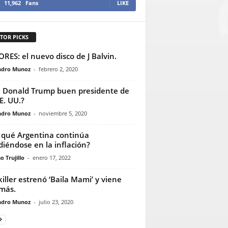
11,962
Fans
LIKE
TOR PICKS
RES: el nuevo disco de J Balvin.
ndro Munoz
-
febrero 2, 2020
 Donald Trump buen presidente de
EE. UU.?
ndro Munoz
-
noviembre 5, 2020
 qué Argentina continúa
iéndose en la inflación?
o Trujillo
-
enero 17, 2022
iller estrenó ‘Baila Mami’ y viene
más.
ndro Munoz
-
julio 23, 2020