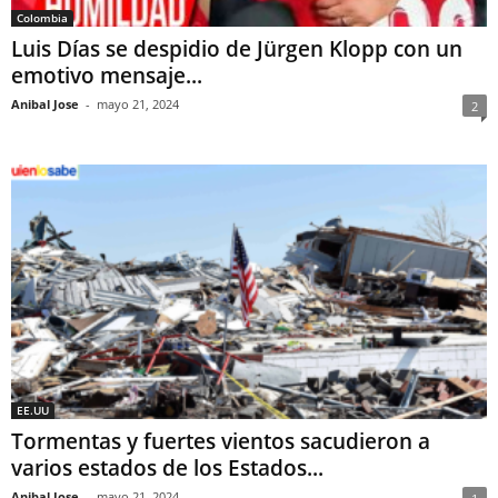
Colombia
Luis Días se despidio de Jürgen Klopp con un
emotivo mensaje...
Anibal Jose
-
mayo 21, 2024
2
EE.UU
Tormentas y fuertes vientos sacudieron a
varios estados de los Estados...
Anibal Jose
-
mayo 21, 2024