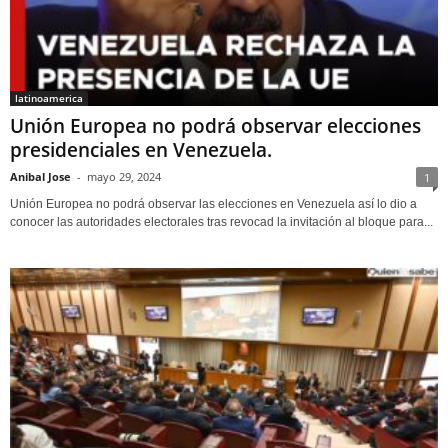
latinoamerica
Unión Europea no podrá observar elecciones
presidenciales en Venezuela.
Anibal Jose
-
mayo 29, 2024
1
Unión Europea no podrá observar las elecciones en Venezuela así lo dio a
conocer las autoridades electorales tras revocad la invitación al bloque para...