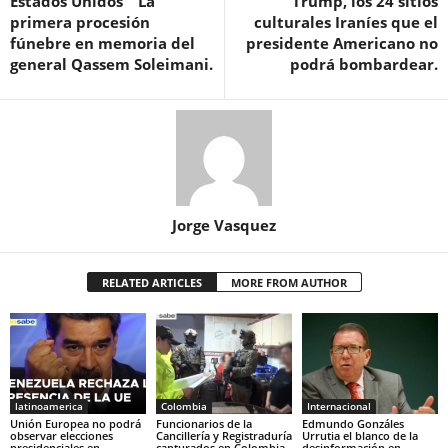
Estados Unidos ” La
Trump, los 24 sitios
primera procesión
culturales Iraníes que el
fúnebre en memoria del
presidente Americano no
general Qassem Soleimani.
podrá bombardear.
Jorge Vasquez
RELATED ARTICLES
MORE FROM AUTHOR
latinoamerica
Colombia
Internacional
Unión Europea no podrá
Funcionarios de la
Edmundo Gonzáles
observar elecciones
Cancillería y Registraduría
Urrutia el blanco de la
presidenciales en
capturados en Colombia
desinformación en