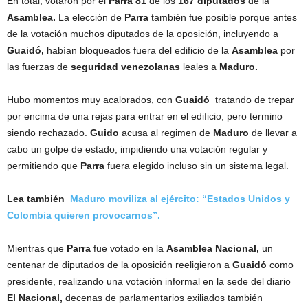
En total, votaron por el
Parra 81
de los
167 diputados
de la
Asamblea.
La elección de
Parra
también fue posible porque antes
de la votación muchos diputados de la oposición, incluyendo a
Guaidó,
habían bloqueados fuera del edificio de la
Asamblea
por
las fuerzas de
seguridad venezolanas
leales a
Maduro.
Hubo momentos muy acalorados, con
Guaidó
tratando de trepar
por encima de una rejas para entrar en el edificio, pero termino
siendo rechazado.
Guido
acusa al regimen de
Maduro
de llevar a
cabo un golpe de estado, impidiendo una votación regular y
permitiendo que
Parra
fuera elegido incluso sin un sistema legal.
Lea también
Maduro moviliza al ejército: “Estados Unidos y
Colombia quieren provocarnos”.
Mientras que
Parra
fue votado en la
Asamblea Nacional,
un
centenar de diputados de la oposición reeligieron a
Guaidó
como
presidente, realizando una votación informal en la sede del diario
El Nacional,
decenas de parlamentarios exiliados también