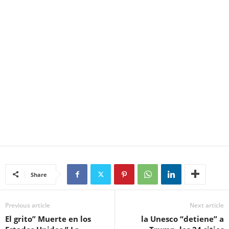
Share
Previous article
Next article
El grito” Muerte en los
la Unesco “detiene” a