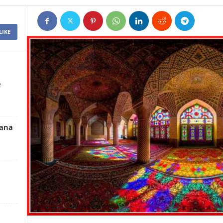
LIKE
e
tana