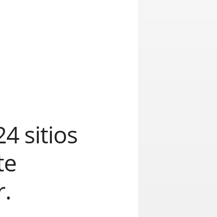
4 sitios
te
.