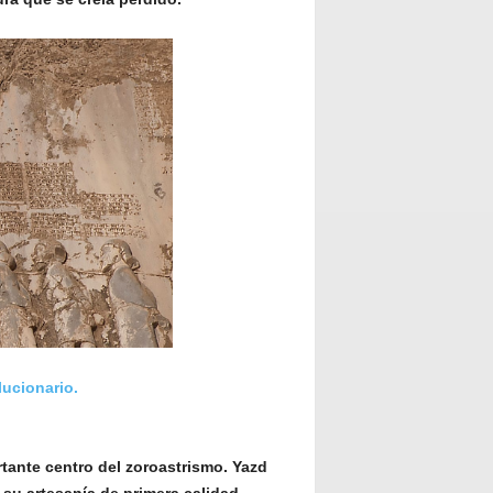
lucionario.
rtante centro del zoroastrismo. Yazd
 su artesanía de primera calidad.