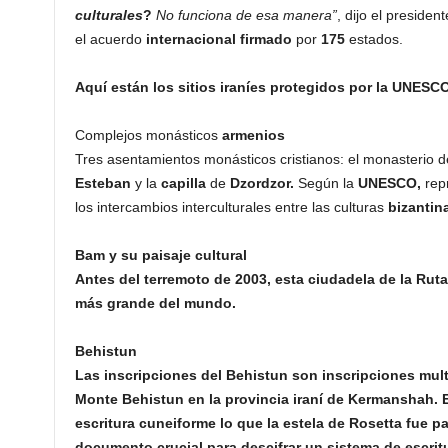
culturales
?
No funciona de esa manera”
, dijo el presiden
el acuerdo
internacional firmado
por
175
estados.
Aquí están los sitios iraníes protegidos por la UNESC
Complejos monásticos
armenios
Tres asentamientos monásticos cristianos: el monasterio 
Esteban
y la
capilla
de
Dzordzor.
Según la
UNESCO,
rep
los intercambios interculturales entre las culturas
bizantina
Bam y su paisaje cultural
Antes del terremoto de 2003, esta ciudadela de la Ruta
más grande del mundo.
Behistun
Las inscripciones del Behistun son inscripciones mult
Monte Behistun en la provincia iraní de Kermanshah. E
escritura cuneiforme lo que la estela de Rosetta fue par
documento crucial para descifrar un sistema de escritu