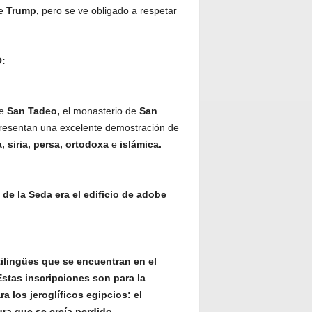
te
Trump,
pero se ve obligado a respetar
O:
de
San Tadeo,
el monasterio de
San
resentan una excelente demostración de
, siria, persa, ortodoxa
e
islámica.
 de la Seda era el edificio de adobe
ilingües que se encuentran en el
stas inscripciones son para la
a los jeroglíficos egipcios: el
ra que se creía perdido.