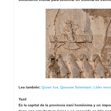
Lea también:
Quien fue, Qassem Soleimani. Líder revo
Yazd
Es la capital de la provincia iraní homónima y un impo
tiene una arquitectura única y es conocido en Irán por