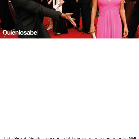
Jada Pinkett Smith, la esposa del famoso actor y comediante, Will