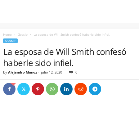
Home
Gossip
La esposa de Will Smith confesó haberle sido infiel.
GOSSIP
La esposa de Will Smith confesó
haberle sido infiel.
By
Alejandro Munoz
-
julio 12, 2020
0