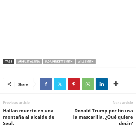
TAGS
AUGUST ALSINA
JADA PINKETT SMITH
WILL SMITH
Share
Previous article
Next article
Hallan muerto en una
Donald Trump por fin usa
montaña al alcalde de
la mascarilla. ¿Qué quiere
Seúl.
decir?