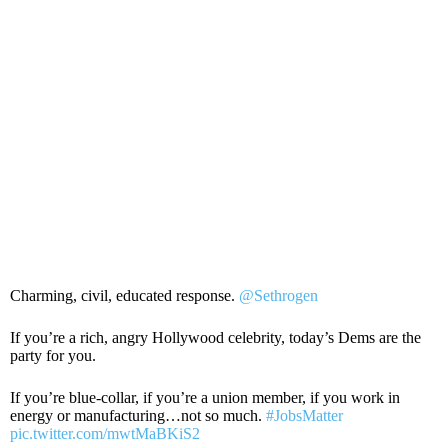
Charming, civil, educated response. ⁦
@Sethrogen
If you’re a rich, angry Hollywood celebrity, today’s Dems are the
party for you.
If you’re blue-collar, if you’re a union member, if you work in
energy or manufacturing…not so much.
#JobsMatter
pic.twitter.com/mwtMaBKiS2