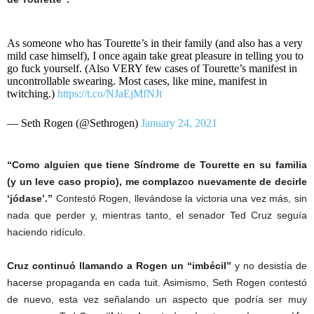
As someone who has Tourette’s in their family (and also has a very
mild case himself), I once again take great pleasure in telling you to
go fuck yourself. (Also VERY few cases of Tourette’s manifest in
uncontrollable swearing. Most cases, like mine, manifest in
twitching.)
https://t.co/NJaEjMfNJt
— Seth Rogen (@Sethrogen)
January 24, 2021
“Como alguien que tiene Síndrome de Tourette en su familia
(y un leve caso propio), me complazco nuevamente de decirle
‘jódase’.”
Contestó Rogen, llevándose la victoria una vez más, sin
nada que perder y, mientras tanto, el senador Ted Cruz seguía
haciendo ridículo.
Cruz continuó llamando a Rogen un “imbécil”
y no desistía de
hacerse propaganda en cada tuit. Asimismo, Seth Rogen contestó
de nuevo, esta vez señalando un aspecto que podría ser muy