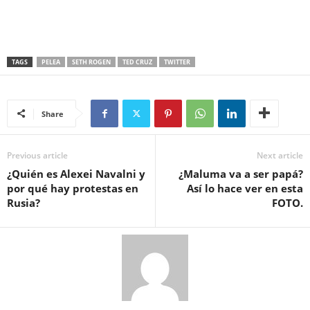
TAGS
PELEA
SETH ROGEN
TED CRUZ
TWITTER
Share
Previous article
Next article
¿Quién es Alexei Navalni y
¿Maluma va a ser papá?
por qué hay protestas en
Así lo hace ver en esta
Rusia?
FOTO.