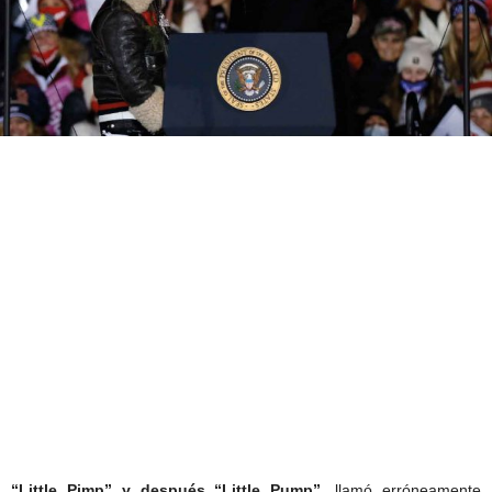
“Little Pimp” y después “Little Pump”,
llamó erróneamente