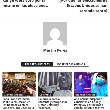
Kanye West votó por sí
¿Por qué las elecciones de
mismo en las elecciones.
Estados Unidos se han
tardado tanto?
Martin Perez
RELATED ARTICLES
MORE FROM AUTHOR
Grandes Artistas
Colombia
Grandes Artistas
Papa Francisco hablo
Colombia llora al
Ana Gabriel suspende
sobre la educación en
cantante y compositor
conciertos en Chile y
Latinoamérica en el
Omar Geles Rey
Paraguay por delicado
Conclave. Impulsando la
Vallenato.
estado de salud motivo