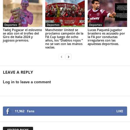
Deportes
Deportes
Deportes
Tadej Pogacar el esloveno
Manchester United se
Lucas Paquetá jugador
se alzo con el trofeo del
proclamo campeón de la
brasilero es acusado por
Giro de Italia 2024 y
FA Cup luego de ocho
la FA por conductas
jugosos premios.
años, los “Diablos rojos ”
irregulares con las
no se van con las manos
apuestas deportivas.
vacías.
LEAVE A REPLY
Log in to leave a comment
11,962
Fans
LIKE
EDITOR PICKS