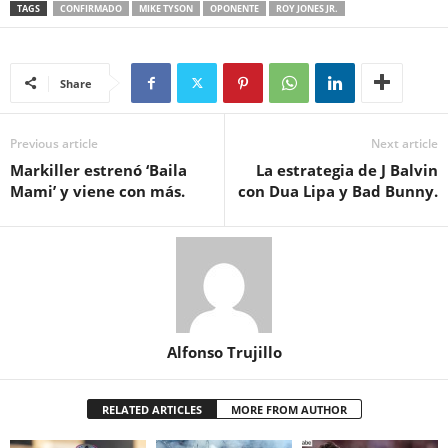
TAGS
CONFIRMADO
MIKE TYSON
OPONENTE
ROY JONES JR.
Share
Previous article
Next article
Markiller estrenó ‘Baila
La estrategia de J Balvin
Mami’ y viene con más.
con Dua Lipa y Bad Bunny.
Alfonso Trujillo
RELATED ARTICLES
MORE FROM AUTHOR