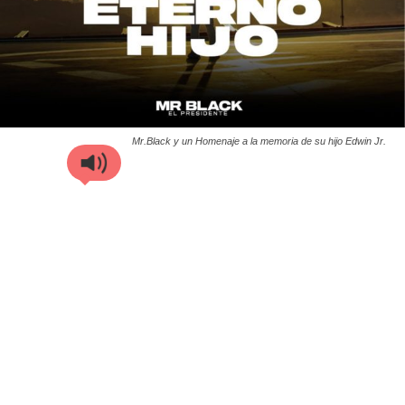
Mr.Black y un Homenaje a la memoria de su hijo Edwin Jr.