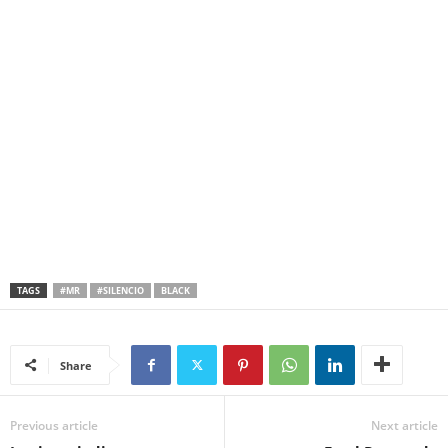
TAGS
#MR
#SILENCIO
BLACK
Share
Previous article
Next article