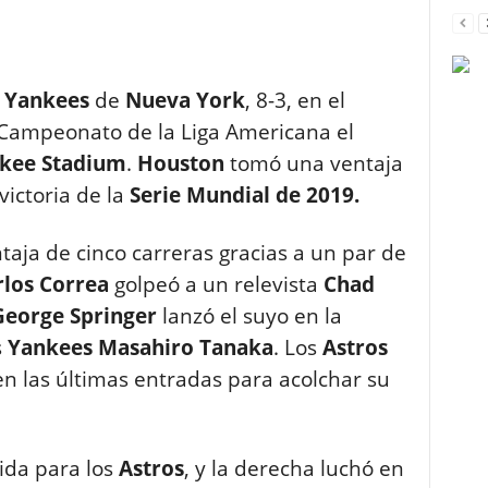
s
Yankees
de
Nueva
York
, 8-3, en el
e Campeonato de la Liga Americana el
kee
Stadium
.
Houston
tomó una ventaja
ictoria de la
Serie Mundial de 2019.
taja de cinco carreras gracias a un par de
rlos
Correa
golpeó a un relevista
Chad
eorge Springer
lanzó el suyo en la
s
Yankees Masahiro Tanaka
. Los
Astros
n las últimas entradas para acolchar su
lida para los
Astros
, y la derecha luchó en