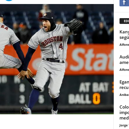
EDI
Kany
segú
Alfons
Audi
amen
Alfons
Egan
recu
Anibal
Colo
impo
medi
Jorge