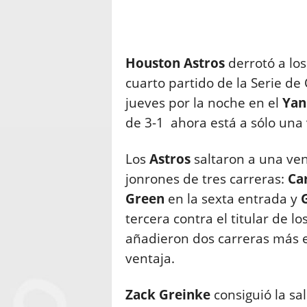
Houston Astros
derrotó a lo
cuarto partido de la Serie d
jueves por la noche en el
Yan
de 3-1 ahora está a sólo una v
Los
Astros
saltaron a una ven
jonrones de tres carreras:
Ca
Green
en la sexta entrada y
G
tercera contra el titular de lo
añadieron dos carreras más e
ventaja.
Zack Greinke
consiguió la sa