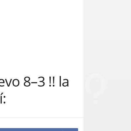
o 8–3 !! la
í: