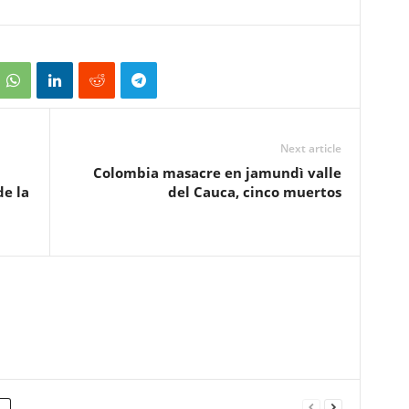
Next article
Colombia masacre en jamundì valle
e la
del Cauca, cinco muertos