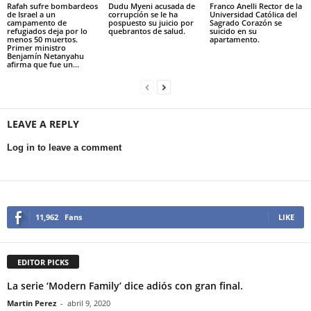
Rafah sufre bombardeos
Dudu Myeni acusada de
Franco Anelli Rector de la
de Israel a un
corrupción se le ha
Universidad Católica del
campamento de
pospuesto su juicio por
Sagrado Corazón se
refugiados deja por lo
quebrantos de salud.
suicido en su
menos 50 muertos.
apartamento.
Primer ministro
Benjamín Netanyahu
afirma que fue un...
LEAVE A REPLY
Log in to leave a comment
11,962
Fans
LIKE
EDITOR PICKS
La serie ‘Modern Family’ dice adiós con gran final.
Martin Perez
-
abril 9, 2020