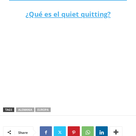
¿Qué es el quiet quitting?
TAGS
ALEMANIA
EUROPA
Share