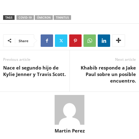
TAGS
COVID-19
ÓMICRON
TINNITUS
Share
Previous article
Next article
Nace el segundo hijo de
Khabib responde a Jake
Kylie Jenner y Travis Scott.
Paul sobre un posible
encuentro.
Martin Perez