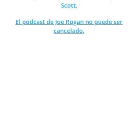
Scott.
El podcast de Joe Rogan no puede ser
cancelado.
¿Qué es el tinnitus, la nueva secuela del ómicron?
¿Qué es el tinnitus, la nueva secuela del ómicron?