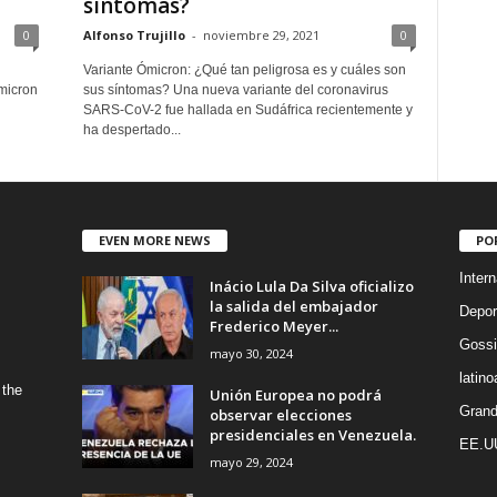
síntomas?
0
Alfonso Trujillo
-
noviembre 29, 2021
0
Variante Ómicron: ¿Qué tan peligrosa es y cuáles son
micron
sus síntomas? Una nueva variante del coronavirus
SARS-CoV-2 fue hallada en Sudáfrica recientemente y
ha despertado...
EVEN MORE NEWS
PO
Intern
Inácio Lula Da Silva oficializo
la salida del embajador
Depor
Frederico Meyer...
Gossi
mayo 30, 2024
latin
 the
Unión Europea no podrá
Grand
observar elecciones
presidenciales en Venezuela.
EE.U
mayo 29, 2024