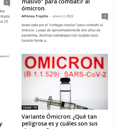
masivo” para combatir al
0
ómicron.
 fue
Alfonso Trujillo
-
enero 2, 2022
0
ntrada
os 25
Israel opta por el "contagio masivo" para combatir al
ómicron. Luego de aproximadamente dos años de
pandemia, diversas estrategias han surgido para
hacerle frente a...
Covid- 19
Variante Ómicron: ¿Qué tan
y
peligrosa es y cuáles son sus