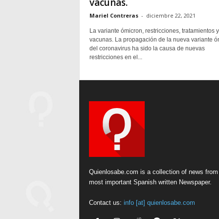
vacunas.
Mariel Contreras
-
diciembre 22, 2021
La variante ómicron, restricciones, tratamientos y
vacunas. La propagación de la nueva variante ó
del coronavirus ha sido la causa de nuevas
restricciones en el...
Quienlosabe.com is a collection of news from
most important Spanish written Newspaper.
Contact us:
info [at] quienlosabe.com