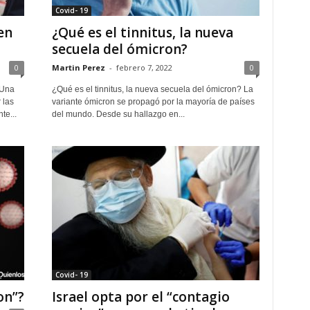
Covid- 19
en
¿Qué es el tinnitus, la nueva
secuela del ómicron?
0
Martin Perez
-
febrero 7, 2022
0
 Una
¿Qué es el tinnitus, la nueva secuela del ómicron? La
 las
variante ómicron se propagó por la mayoría de países
te...
del mundo. Desde su hallazgo en...
Covid- 19
on”?
Israel opta por el “contagio