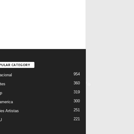
PULAR CATEGORY
954
acional
360
tes
319
p
300
oamerica
251
es Artistas
221
U