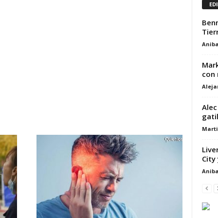
ED
Benn
Tier
Aniba
Mark
con 
Alej
Alec
gati
Marti
Live
City
Aniba