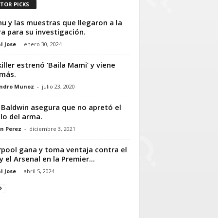
ITOR PICKS
u y las muestras que llegaron a la
ra para su investigación.
l Jose
-
enero 30, 2024
iller estrenó ‘Baila Mami’ y viene
más.
andro Munoz
-
julio 23, 2020
 Baldwin asegura que no apretó el
llo del arma.
n Perez
-
diciembre 3, 2021
rpool gana y toma ventaja contra el
 y el Arsenal en la Premier...
l Jose
-
abril 5, 2024