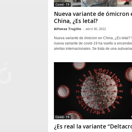
Covid- 19
Nueva variante de ómicron 
China, ¿Es letal?
Alfonso Trujillo
-
abril 30, 2022
Nueva variante de ómicron en China, ¿Es letal?
nueva variante de covid-19 ha vuelto a encender
alertas internacionales. Se trata de una subvarian
Covid- 19
¿Es real la variante “Deltacr