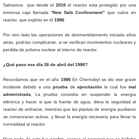
Sabíamos que desde el
2016
el reactor esta protegido por una
inmensa caja llamada “
New Safe Confinement”
que cubre en
reactor, que exploto en él
1986
.
Por otro lado las operaciones de desmantelamiento iniciada años
atrás, podrían complicarse, si se verifican movimientos nucleares y
perdida de polvera nuclear al interno de reactor.
¿Qué paso ese día 26 de abril del 1986?
Recordamos que en el año
1986
En Chernobyl se dio ese grave
incidente debido a una
prueba
de
ejercitación
la cual fue
mal
administrada
, La prueba consistía en suspender la energía
eléctrica y hacer si que la fuente de agua, diera la seguridad al
reactor de enfriarse, mientras que las plantas de energía auxiliares
se comenzaran activar, y llevar la energía necesaria para llevar la
normalidad al reactor.
Pero nada de esto fue posible, porque el personal que se hallaba