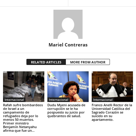
Mariel Contreras
RELATED ARTICLES
MORE FROM AUTHOR
Internacional
Internacional
Internacional
Rafah sufre bombardeos
Dudu Myeni acusada de
Franco Anelli Rector de la
de Israel a un
corrupción se le ha
Universidad Católica del
campamento de
pospuesto su juicio por
Sagrado Corazón se
refugiados deja por lo
quebrantos de salud.
suicido en su
menos 50 muertos.
apartamento.
Primer ministro
Benjamín Netanyahu
afirma que fue un...