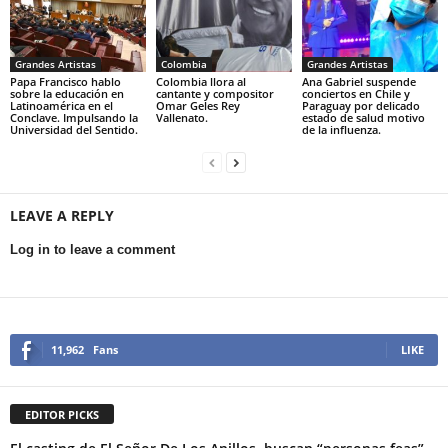
Grandes Artistas
Colombia
Grandes Artistas
Papa Francisco hablo
Colombia llora al
Ana Gabriel suspende
sobre la educación en
cantante y compositor
conciertos en Chile y
Latinoamérica en el
Omar Geles Rey
Paraguay por delicado
Conclave. Impulsando la
Vallenato.
estado de salud motivo
Universidad del Sentido.
de la influenza.
LEAVE A REPLY
Log in to leave a comment
11,962
Fans
LIKE
EDITOR PICKS