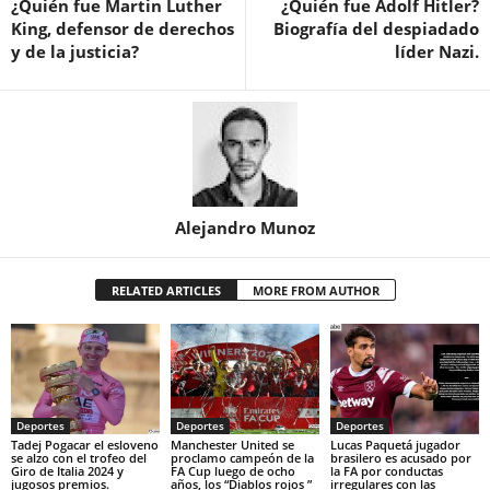
¿Quién fue Martin Luther
¿Quién fue Adolf Hitler?
King, defensor de derechos
Biografía del despiadado
y de la justicia?
líder Nazi.
Alejandro Munoz
RELATED ARTICLES
MORE FROM AUTHOR
Deportes
Deportes
Deportes
Tadej Pogacar el esloveno
Manchester United se
Lucas Paquetá jugador
se alzo con el trofeo del
proclamo campeón de la
brasilero es acusado por
Giro de Italia 2024 y
FA Cup luego de ocho
la FA por conductas
jugosos premios.
años, los “Diablos rojos ”
irregulares con las