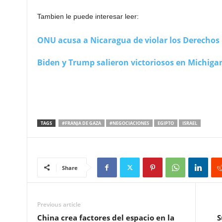
Tambien le puede interesar leer:
ONU acusa a Nicaragua de violar los Derecho
Biden y Trump salieron victoriosos en Michigan
TAGS
#FRANJA DE GAZA
#NEGOCIACIONES
EGIPTO
ISRAEL
Share
Previous article
China crea factores del espacio en la
S