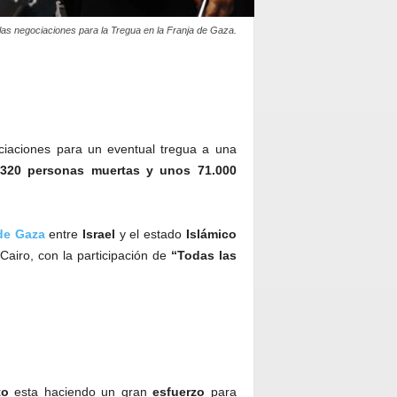
las negociaciones para la Tregua en la Franja de Gaza.
iaciones para un eventual tregua a una
320 personas muertas y unos 71.000
de Gaza
entre
Israel
y el estado
Islámico
airo, con la participación de
“Todas las
to
esta haciendo un gran
esfuerzo
para