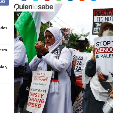
LIKE
ados
erra.
la y
?