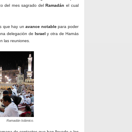
nzo del mes sagrado del
Ramadán
el cual
es que hay un
avance notable
para poder
una delegación de
Israel
y otra de Hamás
en las reuniones.
Ramadán Islámico.
emana de contactos que han llevado a los