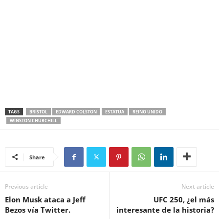
TAGS
BRISTOL
EDWARD COLSTON
ESTATUA
REINO UNIDO
WINSTON CHURCHILL
Share
Previous article
Next article
Elon Musk ataca a Jeff
UFC 250, ¿el más
Bezos vía Twitter.
interesante de la historia?