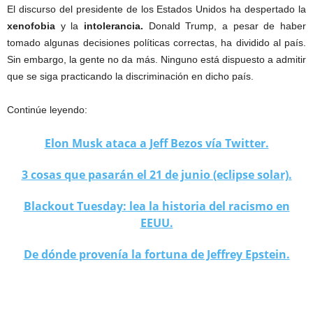
El discurso del presidente de los Estados Unidos ha despertado la
xenofobia
y la
intolerancia.
Donald Trump, a pesar de haber
tomado algunas decisiones políticas correctas, ha dividido al país.
Sin embargo, la gente no da más. Ninguno está dispuesto a admitir
que se siga practicando la discriminación en dicho país.
Continúe leyendo:
Elon Musk ataca a Jeff Bezos vía Twitter.
3 cosas que pasarán el 21 de junio (eclipse solar).
Blackout Tuesday: lea la historia del racismo en
EEUU.
De dónde provenía la fortuna de Jeffrey Epstein.