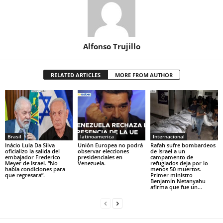
Alfonso Trujillo
RELATED ARTICLES
MORE FROM AUTHOR
Brasil
latinoamerica
Internacional
Inácio Lula Da Silva
Unión Europea no podrá
Rafah sufre bombardeos
oficializo la salida del
observar elecciones
de Israel a un
embajador Frederico
presidenciales en
campamento de
Meyer de Israel. “No
Venezuela.
refugiados deja por lo
había condiciones para
menos 50 muertos.
que regresara”.
Primer ministro
Benjamín Netanyahu
afirma que fue un...