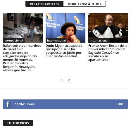
RELATED ARTICLES
MORE FROM AUTHOR
Internacional
Internacional
Internacional
Rafah sufre bombardeos
Dudu Myeni acusada de
Franco Anelli Rector de la
de Israel a un
corrupción se le ha
Universidad Católica del
campamento de
pospuesto su juicio por
Sagrado Corazón se
refugiados deja por lo
quebrantos de salud.
suicido en su
menos 50 muertos.
apartamento.
Primer ministro
Benjamín Netanyahu
afirma que fue un...
11,962
Fans
LIKE
EDITOR PICKS