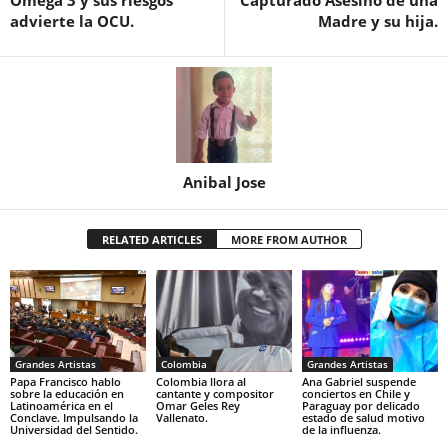
Omega 3 y sus riesgos
Capturado Asesino de una
advierte la OCU.
Madre y su hija.
Anibal Jose
RELATED ARTICLES
MORE FROM AUTHOR
Grandes Artistas
Colombia
Grandes Artistas
Papa Francisco hablo
Colombia llora al
Ana Gabriel suspende
sobre la educación en
cantante y compositor
conciertos en Chile y
Latinoamérica en el
Omar Geles Rey
Paraguay por delicado
Conclave. Impulsando la
Vallenato.
estado de salud motivo
Universidad del Sentido.
de la influenza.