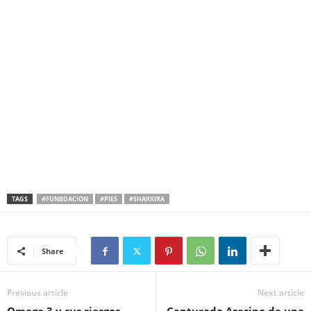
TAGS
#FUNBDACION
#PIES
#SHAKKIRA
Share
Previous article
Next article