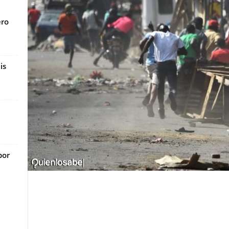
ero
is
por