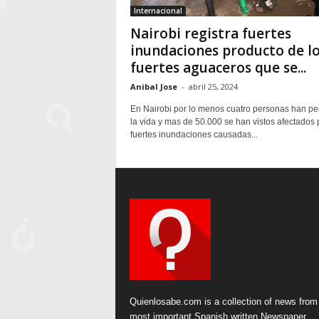
Internacional
Nairobi registra fuertes
inundaciones producto de l
fuertes aguaceros que se...
Anibal Jose
-
abril 25, 2024
En Nairobi por lo menos cuatro personas han pe
la vida y mas de 50.000 se han vistos afectados 
fuertes inundaciones causadas...
Quienlosabe.com is a collection of news from
most important Spanish written Newspaper.