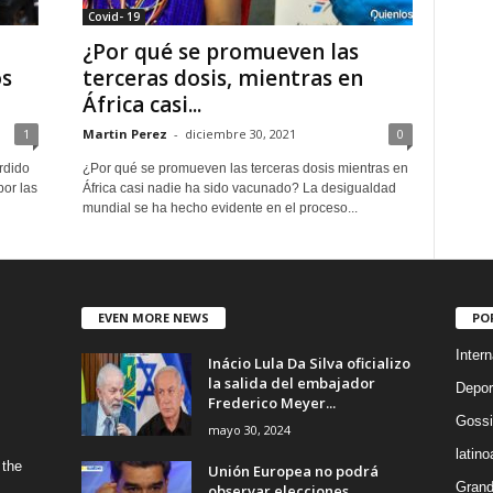
Covid- 19
¿Por qué se promueven las
os
terceras dosis, mientras en
África casi...
1
Martin Perez
-
diciembre 30, 2021
0
rdido
¿Por qué se promueven las terceras dosis mientras en
por las
África casi nadie ha sido vacunado? La desigualdad
mundial se ha hecho evidente en el proceso...
EVEN MORE NEWS
PO
Intern
Inácio Lula Da Silva oficializo
la salida del embajador
Depor
Frederico Meyer...
Gossi
mayo 30, 2024
latin
 the
Unión Europea no podrá
Grand
observar elecciones