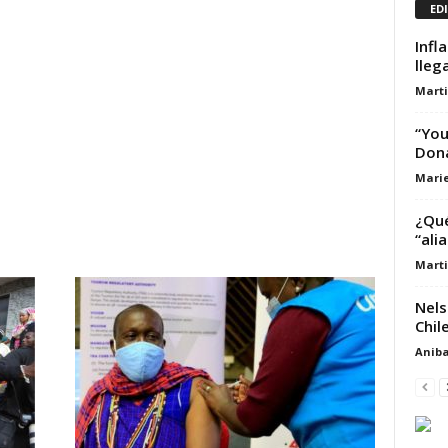
ED
Infl
lleg
Marti
“You
Dona
Marie
¿Qué
“ali
Marti
Nels
Chile
Aniba