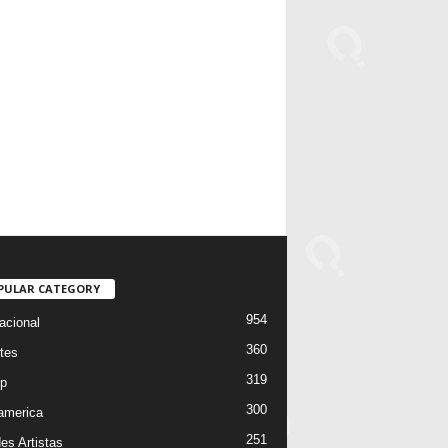
PULAR CATEGORY
954
acional
360
tes
319
p
300
oamerica
251
es Artistas