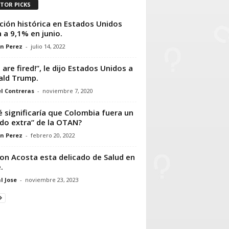
ITOR PICKS
ación histórica en Estados Unidos
a a 9,1% en junio.
n Perez
-
julio 14, 2022
 are fired!”, le dijo Estados Unidos a
ld Trump.
l Contreras
-
noviembre 7, 2020
 significaría que Colombia fuera un
ado extra” de la OTAN?
n Perez
-
febrero 20, 2022
on Acosta esta delicado de Salud en
.
l Jose
-
noviembre 23, 2023